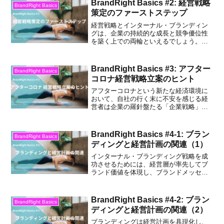
BrandRight Basics #2: 経営戦略
には、経営戦略とブランディングの適切
BrandRight Basics
スにはギャップ分析も含まれ、現状と目
策定のファーストステップ
な組み合わせとその深い理解が不可欠で
標との差異を明らかにし、効果的な解決
す。
策を策定します。未来逆算法は、ビジョ
経営戦略とインターナル・ブランディン
ンに基づく戦略的な行動を促進し、ビジ
グは、企業の持続的な成長と競争優位性
ネスやプロジェクト管理においてかなり
を築く上での両輪といえるでしょう。戦
有用であると思います。
略策定の深度とその実行の質、そして従
業員の内部からのブランドへのコミット
メントは、市場での成功への道を切り開
BrandRight Basics #3: アフター
BrandRight Basics
く重要な要素として、今後も注目される
コロナ経営戦略立案のヒント
べきトピックであると思います。
アフターコロナという新たな経済環境に
おいて、自社の行く末に不安を感じる経
営者は企業の羅針盤たる「企業戦略」修
正に一日も早く着手し、新しい価値創造
への道筋を構想すべきです。これは単に
過去の成功を踏襲するのではなく、変化
BrandRight Basics #4-1: ブラン
BrandRight Basics
する世界の中で自社がどう成長していく
ディングと経営計画の関連（1）
かを見極める作業です。
インターナル・ブランディング戦略を成
功させるためには、経営層が率先してブ
ランド価値を体現し、ブランドメッセー
ジに一貫性を持たせることが重要です。
トップダウンのアプローチにより、ブラ
ンドの価値と目標が企業全体に浸透する
BrandRight Basics #4-2: ブラン
BrandRight Basics
ことを保証します。さらに、従業員がブ
ディングと経営計画の関連（2）
ランド価値について意見や感想を共有で
きるプラットフォームを提供すること
ブランディングは経営計画を具現化し、