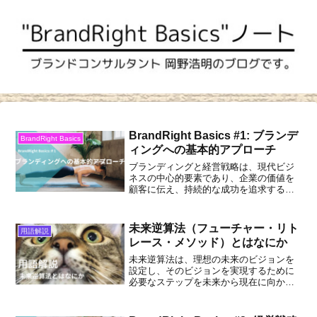
BrandRight Basics #1: ブランデ
BrandRight Basics
ィングへの基本的アプローチ
ブランディングと経営戦略は、現代ビジ
ネスの中心的要素であり、企業の価値を
顧客に伝え、持続的な成功を追求する鍵
を握るものです。ブランディングは単な
るロゴや広告に止まらず、企業の独自性
や価値を顧客に浸透させるプロセスであ
未来逆算法（フューチャー・リト
用語解説
り、経営戦略はその方向性を示すもの。
レース・メソッド）とはなにか
両者は密接に関連し、経営戦略がブラン
ディングの指針となり、ブランディング
未来逆算法は、理想の未来のビジョンを
はその戦略を具体的に表現する手段とし
設定し、そのビジョンを実現するために
て機能します。未来の変動するビジネス
必要なステップを未来から現在に向かっ
環境においても、この二つの要素の関係
て逆算する手法です。このアプローチに
性はさらに深まるでしょう。企業が市場
より、長期的な目標に対する具体的かつ
での競争力を維持し、成長を遂げるため
実現可能な計画が立てられます。プロセ