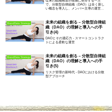
従来の組織構造が階層に依存する一方
ょう。
で、分散型自律組織（DAO）は全く新し
い概念を導入し、メンバー主導の運営を
実現しています。
未来の組織を創る – 分散型自律組
BrandData Strategy
織（DAO）の理解と導入への手
引き(4)
DAOとその適応力 - スマートコントラク
トによる柔軟な運営
未来の組織を創る – 分散型自律組
BrandData Strategy
織（DAO）の理解と導入への手
引き(5)
リスク管理の新時代 - DAOにおける分散
型アプローチ