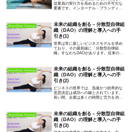
で、従業員の声が経営戦略に反映される
従業員の実行力を高めるための不可欠な
ようにすることも重要です。
要素です。インターナル・ブランディン
グによる価値観の共有と、定期的なモニ
タリングによる戦略のフィードバックと
調整は、組織が目標に沿って進化し続け
未来の組織を創る – 分散型自律組
BrandData Strategy
るための鍵となります。
織（DAO）の理解と導入への手
引き(1)
世界は常に新しいビジネスモデルを求め
ており、その最前線に「分散型自律組
織」すなわちDAOがあります。従来の組
織と根本的に異なる管理の仕方を持つ
DAOの概念には、集中管理と分散管理の
違いを知ることで理解が深まります。
未来の組織を創る – 分散型自律組
BrandData Strategy
織（DAO）の理解と導入への手
引き(2)
ビジネスの世界では、迅速かつ効率的な
意思決定は成功への鍵とされています。
長い間、企業は多くの時間と労力を消費
する伝統的な意思決定プロセスに縛られ
てきましたが、分散型自律組織（DAO）
はこれを根本から覆し、新たな効率性の
未来の組織を創る – 分散型自律組
BrandData Strategy
時代をもたらしています。テクノロジー
織（DAO）の理解と導入への手
が可能にした組織運営の新しい形、DAO
引き(3)
における意思決定のスピードと効率につ
いて、その革新性を掘り下げていきまし