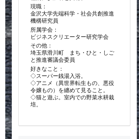
現職：
金沢大学先端科学・社会共創推進
機構研究員
所属学会：
ビジネスクリエーター研究学会
その他：
埼玉県滑川町 まち・ひと・しご
と推進審議会委員
好きなこと：
◇スーパー銭湯入浴。
◇アニメ（異世界転生もの、悪役
令嬢もの）を纏めて見ること。
◇猫と遊ぶ。室内での野菜水耕栽
培。