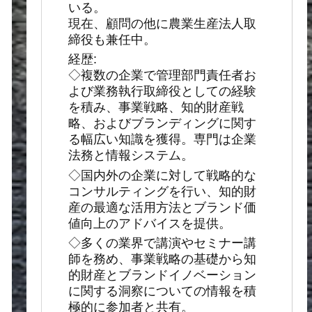
いる。
現在、顧問の他に農業生産法人取
締役も兼任中。
経歴:
◇複数の企業で管理部門責任者お
よび業務執行取締役としての経験
を積み、事業戦略、知的財産戦
略、およびブランディングに関す
る幅広い知識を獲得。専門は企業
法務と情報システム。
◇国内外の企業に対して戦略的な
コンサルティングを行い、知的財
産の最適な活用方法とブランド価
値向上のアドバイスを提供。
◇多くの業界で講演やセミナー講
師を務め、事業戦略の基礎から知
的財産とブランドイノベーション
に関する洞察についての情報を積
極的に参加者と共有。